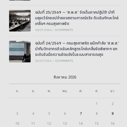
ฉบับที่ 25/2569 — ‘ส.พ.ส.’ จัดเต็มภาคปฏิบัติ! นำที
มลุยเวิร์กชอปจำลองสถานการณ์จริง ติวเข้มทักษะไกล่
เกลี่ยฯ กรมสุขภาพจิต
04/07/2026
/
0 COMMENTS
ฉบับที่ 24/2569 — กรมสุขภาพจิต ผนึกกำลัง ‘ส.พ.ส.’
นำทีมวิทยากรติวเข้มหลักสูตรไกล่เกลี่ยข้อพิพาทฯ ยก
ระดับรับมือความขัดแย้งในระบบสาธารณสุข
01/07/2026
/
0 COMMENTS
สิงหาคม 2026
จ.
อ.
พ.
พฤ.
ศ.
ส.
อา.
1
2
3
4
5
6
7
8
9
10
11
12
13
14
15
16