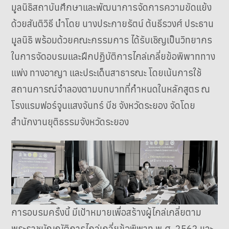
มูลนิธิสถาบันศึกษาและพัฒนาการจัดการความขัดแย้ง
ด้วยสันติวิธี นำโดย นางประกายรัตน์ ต้นธีรวงศ์ ประธาน
มูลนิธิ พร้อมด้วยคณะกรรมการ ได้รับเชิญเป็นวิทยากร
ในการจัดอบรมและฝึกปฏิบัติการไกล่เกลี่ยข้อพิพาททาง
แพ่ง ทางอาญา และประเด็นสาธารณะ โดยเน้นการใช้
สถานการณ์จำลองตามบทบาทที่กำหนดในหลักสูตร ณ
โรงแรมฟอร์จูนแสงจันทร์ บีช จังหวัดระยอง จัดโดย
สำนักงานยุติธรรมจังหวัดระยอง
การอบรมครั้งนี้ มีเป้าหมายเพื่อสร้างผู้ไกล่เกลี่ยตาม
พระราชบัญญัติการไกล่เกลี่ยข้อพิพาท พ.ศ. 2562 และ