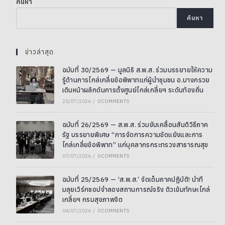
ค้นหา
ค้นหา
ข่าวล่าสุด
ฉบับที่ 30/2569 — มูลนิธิ ส.พ.ส. ร่วมบรรยายให้ความ
รู้ด้านการไกล่เกลี่ยข้อพิพาทแก่ผู้นำชุมชน อ.บางกรวย
เดินหน้าผลักดันการตั้งศูนย์ไกล่เกลี่ยฯ ระดับท้องถิ่น
25/07/2026
/
0 COMMENTS
ฉบับที่ 26/2569 — ส.พ.ส. ร่วมขับเคลื่อนสันติวิธีภาค
รัฐ บรรยายพิเศษ “การจัดการความขัดแย้งและการ
ไกล่เกลี่ยข้อพิพาท” แก่บุคลากรกระทรวงสาธารณสุข
07/07/2026
/
0 COMMENTS
ฉบับที่ 25/2569 — ‘ส.พ.ส.’ จัดเต็มภาคปฏิบัติ! นำที
มลุยเวิร์กชอปจำลองสถานการณ์จริง ติวเข้มทักษะไกล่
เกลี่ยฯ กรมสุขภาพจิต
04/07/2026
/
0 COMMENTS