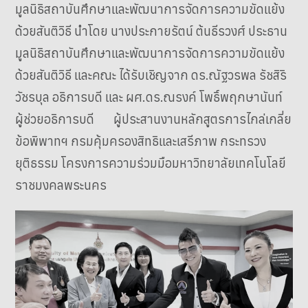
มูลนิธิสถาบันศึกษาและพัฒนาการจัดการความขัดแย้ง
ด้วยสันติวิธี นำโดย นางประกายรัตน์ ต้นธีรวงศ์ ประธาน
มูลนิธิสถาบันศึกษาและพัฒนาการจัดการความขัดแย้ง
ด้วยสันติวิธี และคณะ ได้รับเชิญจาก ดร.ณัฐวรพล รัชสิริ
วัชรบุล อธิการบดี และ ผศ.ดร.ณรงค์ โพธิ์พฤกษานันท์
ผู้ช่วยอธิการบดี ผู้ประสานงานหลักสูตรการไกล่เกลี่ย
ข้อพิพาทฯ กรมคุ้มครองสิทธิและเสรีภาพ กระทรวง
ยุติธรรม โครงการความร่วมมือมหาวิทยาลัยเทคโนโลยี
ราชมงคลพระนคร