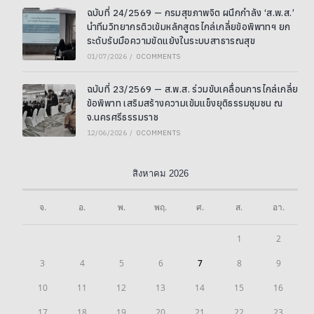
ฉบับที่ 24/2569 — กรมสุขภาพจิต ผนึกกำลัง ‘ส.พ.ส.’
นำทีมวิทยากรติวเข้มหลักสูตรไกล่เกลี่ยข้อพิพาทฯ ยก
ระดับรับมือความขัดแย้งในระบบสาธารณสุข
01/07/2026
/
0 COMMENTS
ฉบับที่ 23/2569 — ส.พ.ส. ร่วมขับเคลื่อนการไกล่เกลี่ย
ข้อพิพาท เสริมสร้างความเข้มแข็งยุติธรรมชุมชน ณ
จ.นครศรีธรรมราช
12/06/2026
/
0 COMMENTS
สิงหาคม 2026
จ.
อ.
พ.
พฤ.
ศ.
ส.
อา.
1
2
3
4
5
6
7
8
9
10
11
12
13
14
15
16
17
18
19
20
21
22
23