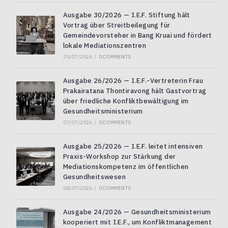
Ausgabe 30/2026 — I.E.F. Stiftung hält
Vortrag über Streitbeilegung für
Gemeindevorsteher in Bang Kruai und fördert
lokale Mediationszentren
25/07/2026
/
0 COMMENTS
Ausgabe 26/2026 — I.E.F.-Vertreterin Frau
Prakairatana Thontiravong hält Gastvortrag
über friedliche Konfliktbewältigung im
Gesundheitsministerium
07/07/2026
/
0 COMMENTS
Ausgabe 25/2026 — I.E.F. leitet intensiven
Praxis-Workshop zur Stärkung der
Mediationskompetenz im öffentlichen
Gesundheitswesen
04/07/2026
/
0 COMMENTS
Ausgabe 24/2026 — Gesundheitsministerium
kooperiert mit I.E.F., um Konfliktmanagement