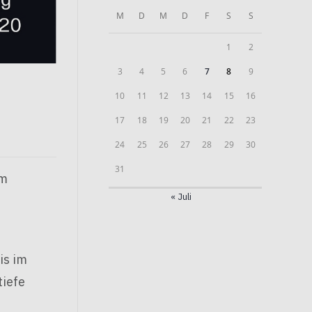
M
D
M
D
F
S
S
1
2
3
4
5
6
7
8
9
e
10
11
12
13
14
15
16
17
18
19
20
21
22
23
24
25
26
27
28
29
30
31
am
« Juli
s
is im
tiefe