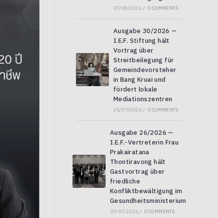
07/08/2026
/
0 COMMENTS
Ausgabe 30/2026 —
I.E.F. Stiftung hält
Vortrag über
Streitbeilegung für
Gemeindevorsteher
in Bang Kruai und
fördert lokale
Mediationszentren
25/07/2026
/
0 COMMENTS
Ausgabe 26/2026 —
I.E.F.-Vertreterin Frau
Prakairatana
Thontiravong hält
Gastvortrag über
friedliche
Konfliktbewältigung im
Gesundheitsministerium
07/07/2026
/
0 COMMENTS