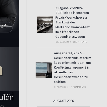
Ausgabe 25/2026 —
I.E.F. leitet intensiven
Praxis-Workshop zur
Stärkung der
Mediationskompetenz
im öffentlichen
Gesundheitswesen
04/07/2026
/
0 COMMENTS
Ausgabe 24/2026 —
Gesundheitsministerium
kooperiert mit I.E.F., um
Konfliktmanagement im
öffentlichen
Gesundheitswesen zu
stärken
01/07/2026
/
0 COMMENTS
AUGUST 2026