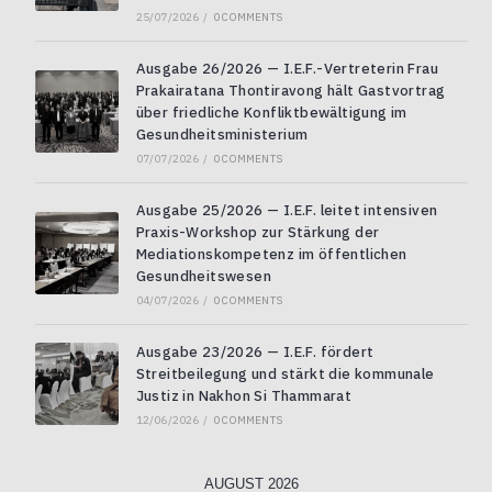
25/07/2026
/
0 COMMENTS
Ausgabe 26/2026 — I.E.F.-Vertreterin Frau
Prakairatana Thontiravong hält Gastvortrag
über friedliche Konfliktbewältigung im
Gesundheitsministerium
07/07/2026
/
0 COMMENTS
Ausgabe 25/2026 — I.E.F. leitet intensiven
Praxis-Workshop zur Stärkung der
Mediationskompetenz im öffentlichen
Gesundheitswesen
04/07/2026
/
0 COMMENTS
Ausgabe 23/2026 — I.E.F. fördert
Streitbeilegung und stärkt die kommunale
Justiz in Nakhon Si Thammarat
12/06/2026
/
0 COMMENTS
AUGUST 2026