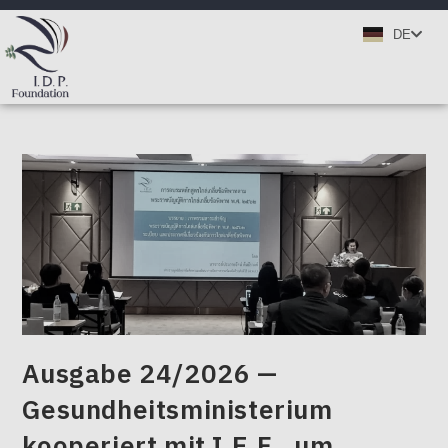
TH
DE
EN
Ausgabe 24/2026 —
Gesundheitsministerium
kooperiert mit I.E.F., um