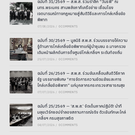
ฉบับที่ 31/2569 — ส.พ.ส. ร่วมรำลึก “วันรพี” ณ
มทร.พระนคร สานพลังภาคีเครือข่าย เชื่อมโยง
เจตนารมณ์ทางกฎหมายสู่สันติวิธีและการไกล่เกลี่ยข้อ
พิพาท
07/08/2026
/
0 COMMENTS
ฉบับที่ 30/2569 — มูลนิธิ ส.พ.ส. ร่วมบรรยายให้ความ
รู้ด้านการไกล่เกลี่ยข้อพิพาทแก่ผู้นำชุมชน อ.บางกรวย
เดินหน้าผลักดันการตั้งศูนย์ไกล่เกลี่ยฯ ระดับท้องถิ่น
25/07/2026
/
0 COMMENTS
ฉบับที่ 26/2569 — ส.พ.ส. ร่วมขับเคลื่อนสันติวิธีภาค
รัฐ บรรยายพิเศษ “การจัดการความขัดแย้งและการ
ไกล่เกลี่ยข้อพิพาท” แก่บุคลากรกระทรวงสาธารณสุข
07/07/2026
/
0 COMMENTS
ฉบับที่ 25/2569 — ‘ส.พ.ส.’ จัดเต็มภาคปฏิบัติ! นำที
มลุยเวิร์กชอปจำลองสถานการณ์จริง ติวเข้มทักษะไกล่
เกลี่ยฯ กรมสุขภาพจิต
04/07/2026
/
0 COMMENTS